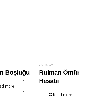
23/11/2024
n Boşluğu
Rulman Ömür
Hesabı
ad more
Read more