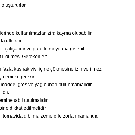
oluştururlar.
inde kullanılmazlar, zira kayma oluşabilir.
a etkilenir.
li çalışabilir ve gürültü meydana gelebilir.
t Edilmesi Gerekenler:
 fazla kasnak yivi içine çökmesine izin verilmez.
eçmemesi gerekir.
ı madde, gres ve yağ buharı bulunmamalıdır.
ıdır.
ine tabii tutulmalıdır.
ne dikkat edilmelidir.
e, tornavida gibi malzemelerle zorlanmamalıdır.